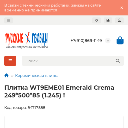
В связи с техническими работами, заказы на сайте
временно не принимаются
+7(910)869-11-19
Керамическая плитка
Плитка WT9EME01 Emerald Crema
249*500*85 (1.245) !
Код товара: 94717888