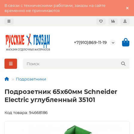
В связи с техническими работами, заказы на сайте
временно не принимаются
+7(910)869-11-19
Подрозетники
Подрозетник 65х60мм Schneider
Electric углубленный 35101
Код товара: 94668186