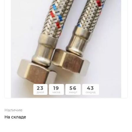
23
19
56
43
дней
часов
минут
секунд
Наличие
На складе