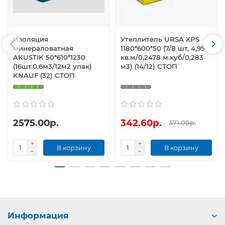
Изоляция
Утеплитель URSA XPS
минераловатная
1180*600*50 (7/8 шт, 4,956
AKUSTIK 50*610*1230
кв.м/0,2478 м.куб/0,283
(16шт.0,6м3/12м2 упак)
м3) (14/12) СТОП
KNAUF (32) СТОП
2575.00р.
342.60р.
571.00р.
В корзину
В корзину
Информация