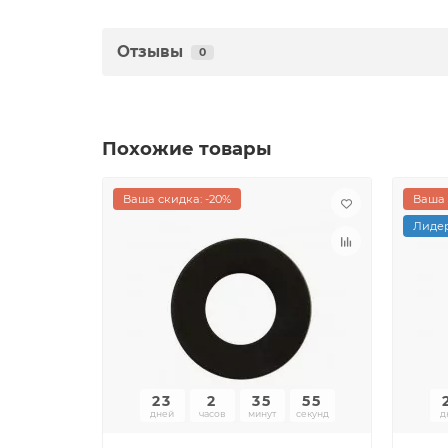
Отзывы
0
Похожие товары
Ваша скидка: -20%
Ваша 
Лидер
23
2
35
55
дней
часов
минут
секунд
д