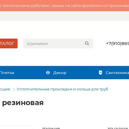
 с техническими работами, заказы на сайте временно не принимаю
+7(910)869
ТАЛОГ
Плитка
Декор
Сантехник
ующие
Уплотнительные прокладки и кольца для труб
4 резиновая
Наличие
На складе