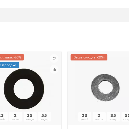
скидка: -20%
Ваша скидка: -20%
 продаж!
23
2
35
55
23
2
35
5
ней
часов
минут
секунд
дней
часов
минут
сек