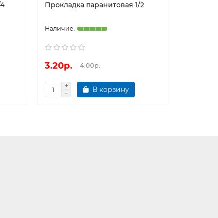
/4
Прокладка паранитовая 1/2
Проклад
круглая 
3.20р.
82.40р
4.00р.
В корзину