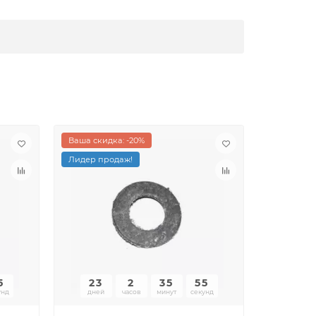
Ваша скидка: -20%
Ваша скид
Лидер продаж!
5
23
2
35
55
23
унд
дней
часов
минут
секунд
дней