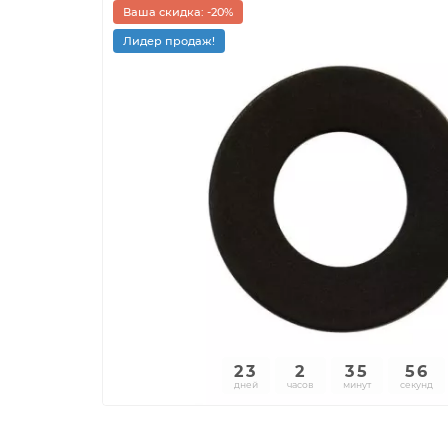
Ваша скидка: -20%
Лидер продаж!
23
2
35
55
дней
часов
минут
секунд