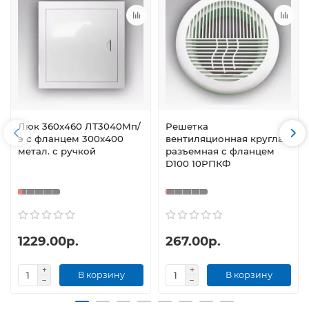
Люк 360х460 ЛТ3040Мп/
Решетка
э с фланцем 300х400
вентиляционная круглая
метал. с ручкой
разъемная с фланцем
D100 10РПКФ
1229.00р.
267.00р.
В корзину
В корзину