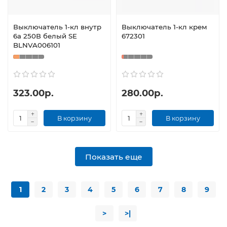
Выключатель 1-кл внутр
Выключатель 1-кл крем
6а 250В белый SE
672301
BLNVA006101
323.00р.
280.00р.
В корзину
В корзину
Показать еще
1
2
3
4
5
6
7
8
9
>
>|