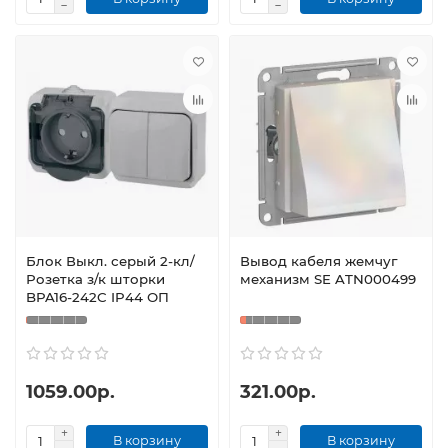
Блок Выкл. серый 2-кл/
Вывод кабеля жемчуг
Розетка з/к шторки
механизм SE ATN000499
BPA16-242C IP44 ОП
1059.00р.
321.00р.
В корзину
В корзину