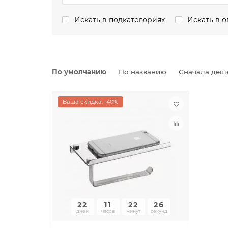
Искать в подкатегориях
Искать в 
По умолчанию
По названию
Сначала деш
Ваша скидка: -40%
22
11
22
26
дней
часов
минут
секунд