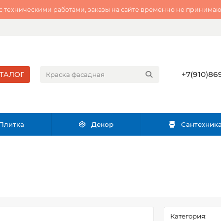
 с техническими работами, заказы на сайте временно не принимаю
+7(910)869
ТАЛОГ
Плитка
Декор
Сантехник