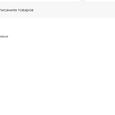
описаниях товаров
евые