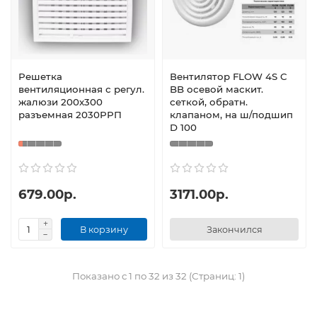
Решетка
Вентилятор FLOW 4S C
вентиляционная с регул.
BB осевой маскит.
жалюзи 200х300
сеткой, обратн.
разъемная 2030РРП
клапаном, на ш/подшип
D 100
679.00р.
3171.00р.
В корзину
Закончился
Показано с 1 по 32 из 32 (Страниц: 1)