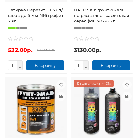
Затирка Церезит CE33 д/
DALI '3 в 1' грунт-эмаль
швов до 5 мм N16 графит
по ржавчине графитовая
2 кг
серая (Ral 7024) 2л
532.00р.
3130.00р.
760.00р.
В корзину
В корзину
Ваша скидка: -40%