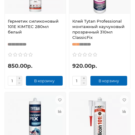
Герметик силиконовый
Клей Tytan Professional
101Е KIMTEC 280мл
монтажный каучуковый
белый
прозрачный 310мл
ClassicFix
850.00р.
920.00р.
В корзину
В корзину