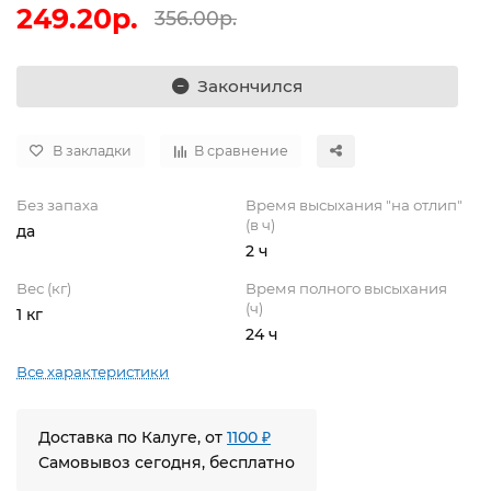
249.20р.
356.00р.
Закончился
В закладки
В сравнение
Без запаха
Время высыхания "на отлип"
(в ч)
да
2 ч
Вес (кг)
Время полного высыхания
(ч)
1 кг
24 ч
Все характеристики
Доставка по Калуге, от
1100 ₽
Самовывоз сегодня, бесплатно