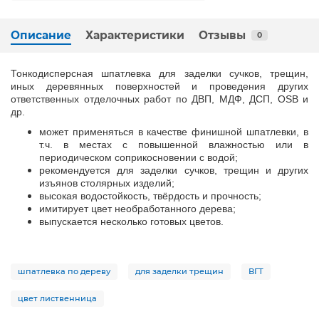
Описание
Характеристики
Отзывы
0
Тонкодисперсная шпатлевка для заделки сучков, трещин,
иных деревянных поверхностей и проведения других
ответственных отделочных работ по ДВП, МДФ, ДСП, OSB и
др.
может применяться в качестве финишной шпатлевки, в
т.ч. в местах с повышенной влажностью или в
периодическом соприкосновении с водой;
рекомендуется для заделки сучков, трещин и других
изъянов столярных изделий;
высокая водостойкость, твёрдость и прочность;
имитирует цвет необработанного дерева;
выпускается несколько готовых цветов.
шпатлевка по дереву
для заделки трещин
ВГТ
цвет лиственница