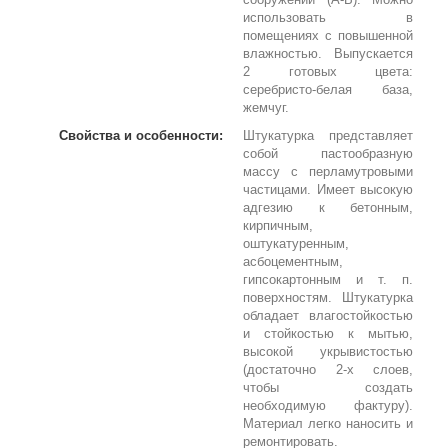
использовать в
помещениях с повышенной
влажностью. Выпускается
2 готовых цвета:
серебристо-белая база,
жемчуг.
Свойства и особенности:
Штукатурка представляет
собой пастообразную
массу с перламутровыми
частицами. Имеет высокую
адгезию к бетонным,
кирпичным,
оштукатуренным,
асбоцементным,
гипсокартонным и т. п.
поверхностям. Штукатурка
обладает влагостойкостью
и стойкостью к мытью,
высокой укрывистостью
(достаточно 2-х слоев,
чтобы создать
необходимую фактуру).
Материал легко наносить и
ремонтировать.