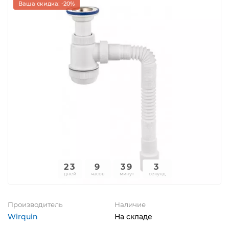
Ваша скидка: -20%
23
9
39
3
дней
часов
минут
секунд
Производитель
Наличие
Wirquin
На складе