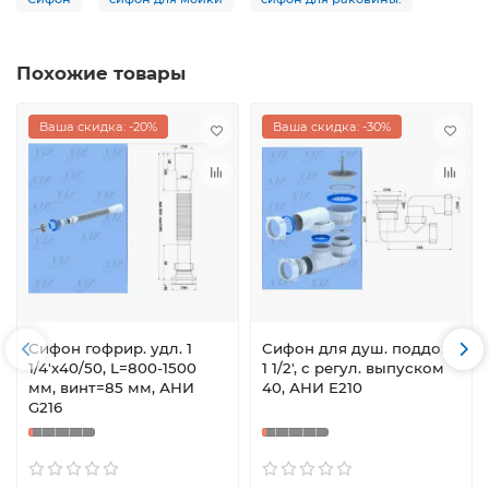
Похожие товары
Ваша скидка: -20%
Ваша скидка: -30%
Сифон гофрир. удл. 1
Сифон для душ. поддона
1/4'х40/50, L=800-1500
1 1/2', с регул. выпуском
мм, винт=85 мм, АНИ
40, АНИ Е210
G216