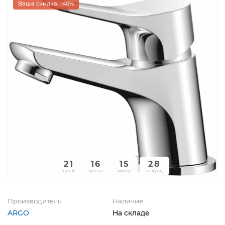
Ваша скидка: -40%
21
16
15
28
дней
часов
минут
секунд
Производитель
Наличие
ARGO
На складе