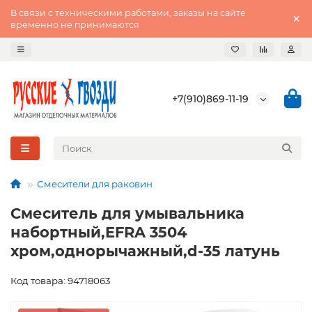
В связи с техническими работами, заказы на сайте
временно не принимаются
+7(910)869-11-19
Смесители для раковин
Смеситель для умывальника
набортный,EFRA 3504
хром,однорычажный,d-35 латунь
Код товара: 94718063