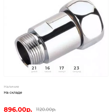
21
16
17
23
дней
часов
минут
секунд
Наличие
На складе
896.00р.
1120.00р.