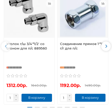
Уголок г/ш 3/4'*1/2' со
Соединение прямое 1'*1'
сгоном для п/с 889560
г/г для п/с
1312.00р.
1192.00р.
1640.00р.
1490.00р.
В корзину
В корзину