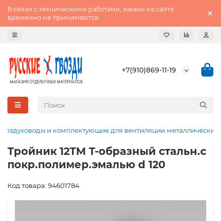
В связи с техническими работами, заказы на сайте
временно не принимаются
+7(910)869-11-19
Воздуховоды и комплектующие для вентиляции металлические
Тройник 12ТМ Т-образный стальн.с
покр.полимер.эмалью d 120
Код товара: 94601784