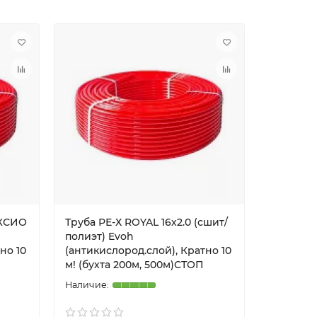
АКСИО
Труба РЕ-Х ROYAL 16х2.0 (сшит/
Труба PE
полиэт) Evoh
(полиэти
но 10
(антикислород.слой), Кратно 10
(антикис
м! (бухта 200м, 500м)СТОП
м! (бухта