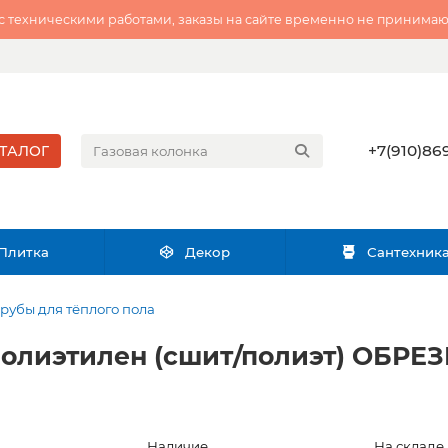
 с техническими работами, заказы на сайте временно не принимаю
+7(910)869
ТАЛОГ
Плитка
Декор
Сантехник
рубы для тёплого пола
 полиэтилен (сшит/полиэт) ОБРЕ
Наличие
На складе