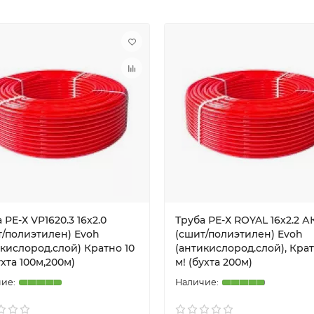
 РЕ-Х VP1620.3 16х2.0
Труба РЕ-Х ROYAL 16х2.2 
т/полиэтилен) Evoh
(сшит/полиэтилен) Evoh
кислород.слой) Кратно 10
(антикислород.слой), Крат
ухта 100м,200м)
м! (бухта 200м)