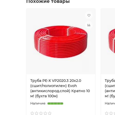
Похожие товары
Труба РЕ-Х VP2020.3 20х2.0
Труба
(сшит/полиэтилен) Evoh
(сши
(антикислород.слой) Кратно 10
(анти
м! (бухта 100м)
м! (б