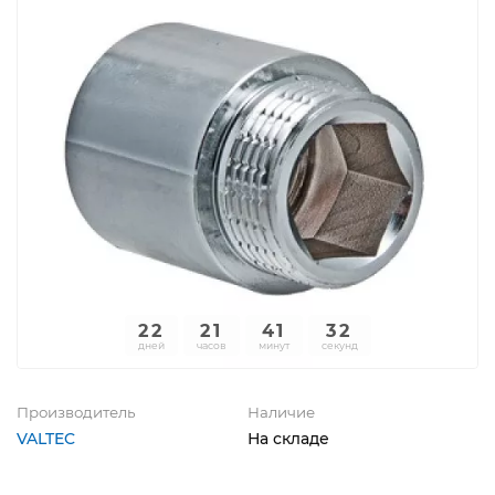
22
21
41
32
дней
часов
минут
секунд
Производитель
Наличие
VALTEC
На складе