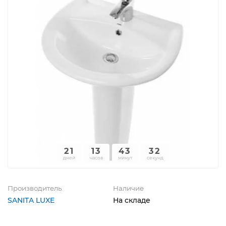
21
13
43
32
дней
часов
минут
секунд
Производитель
Наличие
SANITA LUXE
На складе