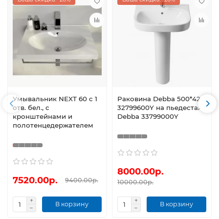
Умывальник NEXT 60 с 1
Раковина Debba 500*420
отв. бел., с
32799600Y на пьедестале
кронштейнами и
Debba 33799000Y
полотенцедержателем
8000.00р.
7520.00р.
9400.00р.
10000.00р.
В корзину
В корзину