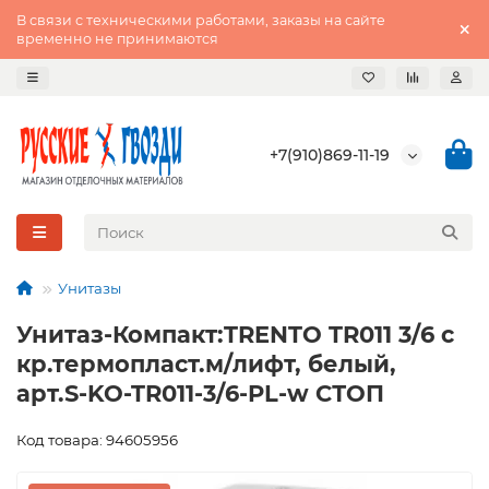
В связи с техническими работами, заказы на сайте
временно не принимаются
+7(910)869-11-19
Унитазы
Унитаз-Компакт:TRENTO TR011 3/6 с
кр.термопласт.м/лифт, белый,
арт.S-KO-TR011-3/6-PL-w СТОП
Код товара: 94605956