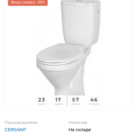
Ваша скидка: -20%
23
17
57
46
дней
часов
минут
секунд
Производитель
Наличие
CERSANIT
На складе