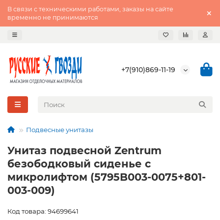
В связи с техническими работами, заказы на сайте
временно не принимаются
+7(910)869-11-19
Подвесные унитазы
Унитаз подвесной Zentrum
безободковый сиденье с
микролифтом (5795B003-0075+801-
003-009)
Код товара: 94699641