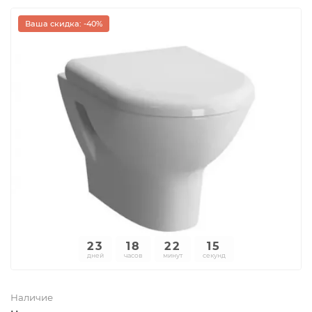
Ваша скидка: -40%
23
18
22
15
дней
часов
минут
секунд
Наличие