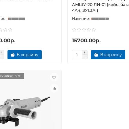
АМШУ-20 ЛИ-01 (кейс. бат
4Ач, ЗУ1,3А )
0.00р.
15700.00р.
В корзину
В корзину
скидка: -30%