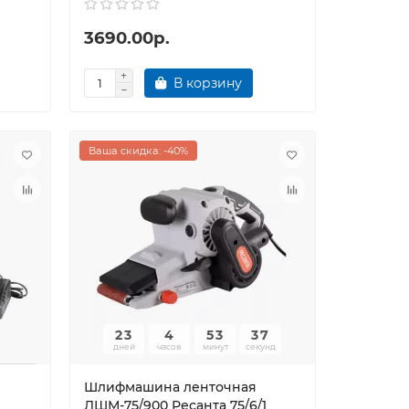
3690.00р.
В корзину
Ваша скидка: -40%
23
4
53
37
дней
часов
минут
секунд
Шлифмашина ленточная
ЛШМ-75/900 Ресанта 75/6/1