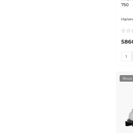
750
586
Ваша 