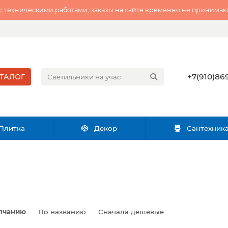
 с техническими работами, заказы на сайте временно не принимаю
+7(910)869
ТАЛОГ
Плитка
Декор
Сантехник
лчанию
По названию
Сначала дешевые