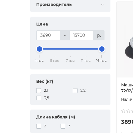
Производитель
Цена
-
р.
4 тыс.
5 тыс.
7 тыс.
11 тыс.
16 тыс.
Вес (кг)
Маши
2,1
2,2
72/12
3,5
Длина кабеля (м)
389
2
3