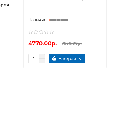
арея
4770.00р.
7950.00р.
В корзину