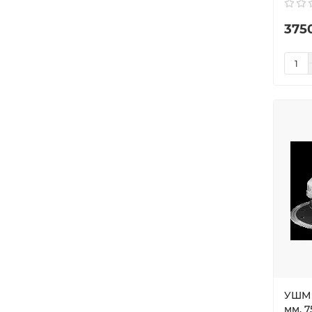
375
УШМ 
мм, 7