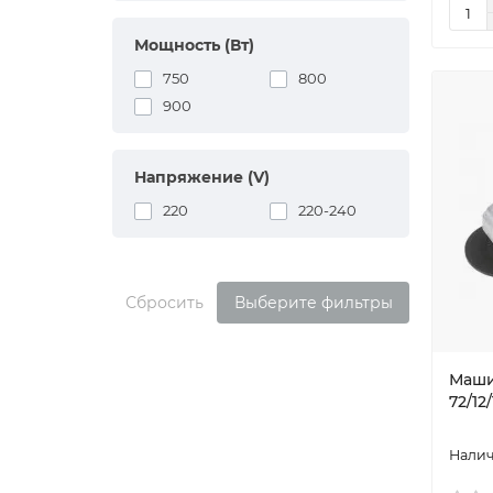
Мощность (Вт)
750
800
900
Напряжение (V)
220
220-240
Сбросить
Выберите фильтры
Маши
72/12