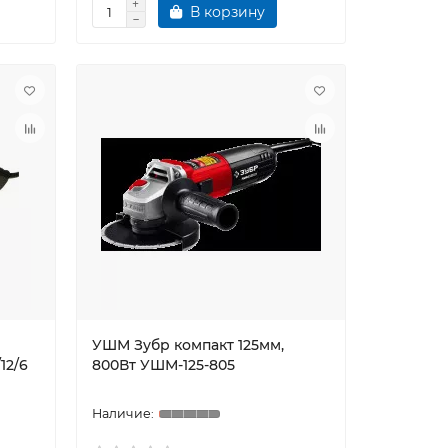
В корзину
УШМ Зубр компакт 125мм,
12/6
800Вт УШМ-125-805