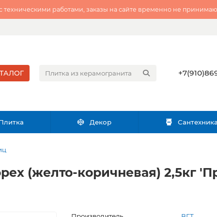
 с техническими работами, заказы на сайте временно не принимаю
+7(910)869
ТАЛОГ
Плитка
Декор
Сантехник
иц
рех (желто-коричневая) 2,5кг 'П
Производитель
ВГТ