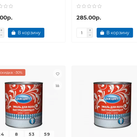
.00р.
285.00р.
В корзину
В корзину
скидка: -30%
24
8
53
59