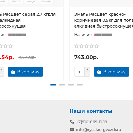
ней
часов
минут
секунд
 Расцвет серая 2,7 кгдля
Эмаль Расцвет красно-
 алкидная
коричневая 0,9кг для пол
росохнущая
алкидная быстросохнуща
.54р.
743.00р.
1867.92р.
В корзину
В корзину
Наши контакты
+7(910)869-11-19
info@rysskie-gvozdi.ru