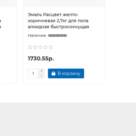
Эмаль Расцвет желто-
Эмаль Р
а
коричневая 2,7кг для пола
коричнев
я
алкидная быстросохнущая
алкидна
1730.55р.
668.75
В корзину