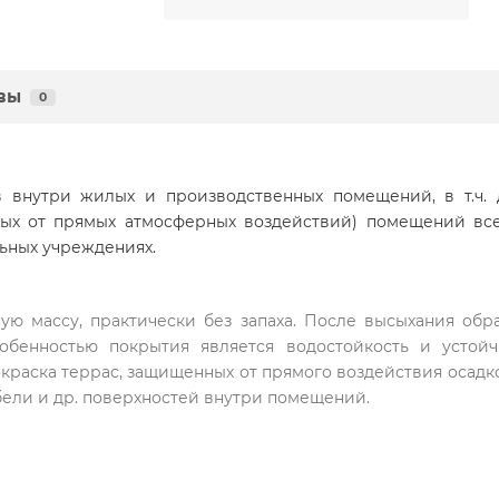
вы
0
в внутри жилых и производственных помещений, в т.ч.
х от прямых атмосферных воздействий) помещений всех 
льных учреждениях.
ю массу, практически без запаха. После высыхания обра
обенностью покрытия является водостойкость и устойч
окраска террас, защищенных от прямого воздействия осадко
мебели и др. поверхностей внутри помещений.