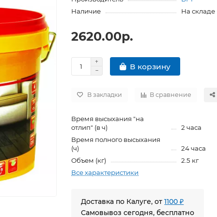
Наличие
На складе
2620.00р.
В корзину
В закладки
В сравнение
Время высыхания "на
отлип" (в ч)
2 часа
Время полного высыхания
(ч)
24 часа
Объем (кг)
2.5 кг
Все характеристики
Доставка по Калуге, от
1100 ₽
Самовывоз сегодня, бесплатно