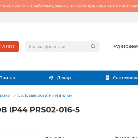
 с техническими работами, заказы на сайте временно не принимаю
+7(910)869
ТАЛОГ
Плитка
Декор
Сантехник
рамки
Силовые розетки и вилки
В IP44 PRS02-016-5
Наличие
На складе