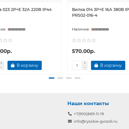
 023 2P+E 32А 220В IP44
Вилка 014 3P+E 16А 380В I
PRS02-016-4
.00р.
570.00р.
В корзину
В корзину
Наши контакты
+7(910)869-11-19
info@rysskie-gvozdi.ru