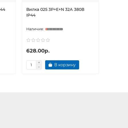
P44
Вилка 025 3P+E+N 32А 380В
Розетка 
IP44
16А 220В
628.00р.
380.00
В корзину