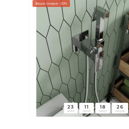
Ваша скидка: -20%
23
11
18
26
дней
часов
минут
секунд