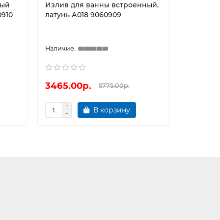
ный
Излив для ванны встроенный,
Смесител
0910
латунь А018 9060909
со встр
монтажа 
3465.00р.
6441.0
5775.00р.
В корзину