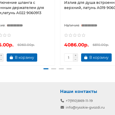
лючение шланга с
Излив для душа встроен
енным держателем для
верхний, латунь А019 906
и,латунь А022 9060913
6.00р.
4086.00р.
6060.00р.
6810.00р.
В корзину
В корзину
Наши контакты
+7(910)869-11-19
info@rysskie-gvozdi.ru