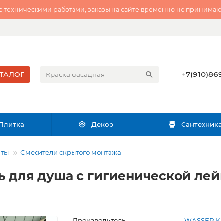
 с техническими работами, заказы на сайте временно не принимаю
+7(910)869
ТАЛОГ
Плитка
Декор
Сантехник
аты
Смесители скрытого монтажа
 для душа с гигиенической лей
Производитель
WASSER K