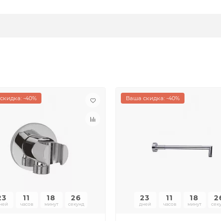
скидка: -40%
Ваша скидка: -40%
23
11
18
26
23
11
18
2
ней
часов
минут
секунд
дней
часов
минут
сек