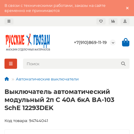
В связи с техническими работами, заказы на сайте
временно не принимаются
+7(910)869-11-19
Автоматические выключатели
Выключатель автоматический
модульный 2п С 40А 6кА ВА-103
SchE 12293DEK
Код товара: 94744041