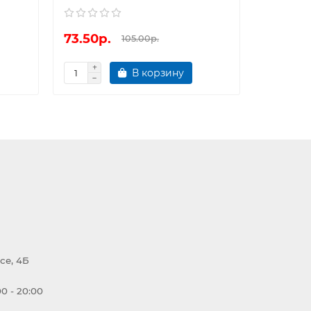
73.50р.
84.00р
105.00р.
В корзину
се, 4Б
0 - 20:00