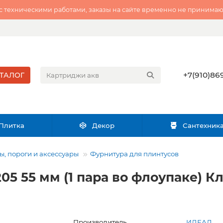
 с техническими работами, заказы на сайте временно не принимаю
+7(910)869
ТАЛОГ
Плитка
Декор
Сантехник
, пороги и аксессуары
Фурнитура для плинтусов
05 55 мм (1 пара во флоупаке) К
Производитель
ИДЕАЛ