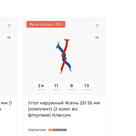
Ваша скидка: -30%
24
11
8
12
дней
часов
минут
секунд
 мм (1
Угол наружный Ясень 251 55 мм
Угол вну
к
(комплект) (2 комп. во
мм (2 шт
флоупаке) Классик