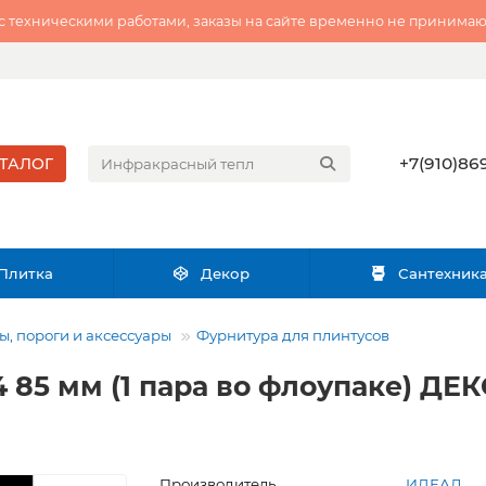
 с техническими работами, заказы на сайте временно не принимаю
+7(910)869
ТАЛОГ
Плитка
Декор
Сантехник
, пороги и аксессуары
Фурнитура для плинтусов
4 85 мм (1 пара во флоупаке) Д
Производитель
ИДЕАЛ