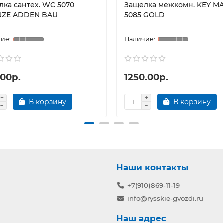
лка сантех. WC 5070
Защелка межкомн. KEY M
ZE ADDEN BAU
5085 GOLD
.00р.
1250.00р.
В корзину
В корзину
Наши контакты
+7(910)869-11-19
info@rysskie-gvozdi.ru
Наш адрес