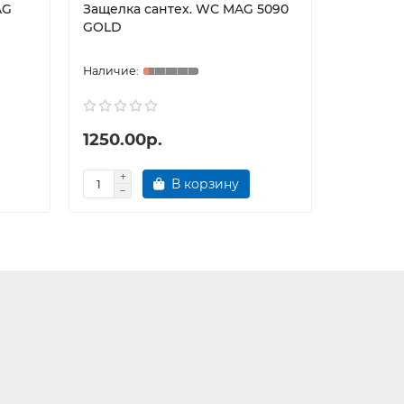
AG
Защелка сантех. WC MAG 5090
Защелка
GOLD
BRONZE
1250.00р.
1250.0
В корзину