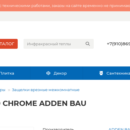
 с техническими работами, заказы на сайте временно не принимаю
+7(910)869
ТАЛОГ
Плитка
Декор
Сантехник
ары
Защелки врезные межкомнатные
70 CHROME ADDEN BAU
Производитель
ADDEN B