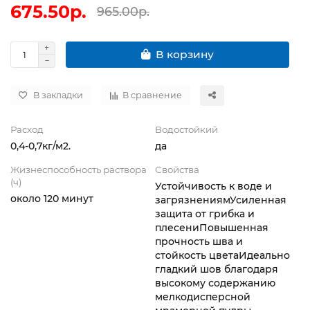
675.50р.
965.00р.
В корзину
В закладки
В сравнение
Расход
Водостойкий
0,4-0,7кг/м2.
да
Жизнеспособность раствора
Свойства
(ч)
Устойчивость к воде и
около 120 минут
загрязнениямУсиленная
защита от грибка и
плесениПовышенная
прочность шва и
стойкость цветаИдеально
гладкий шов благодаря
высокому содержанию
мелкодисперсной