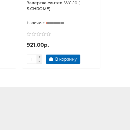
Завертка сантех. WC-10 (
Завертка
S.CHROME)
S.CHROM
921.00р.
1053.0
В корзину