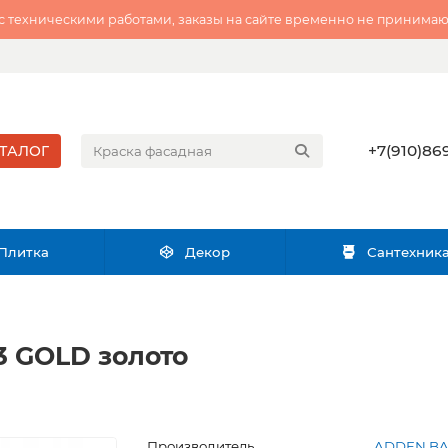
 с техническими работами, заказы на сайте временно не принимаю
+7(910)869
ТАЛОГ
Плитка
Декор
Сантехник
3 GOLD золото
Производитель
ADDEN B