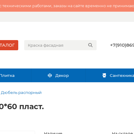
 с техническими работами, заказы на сайте временно не принимаю
+7(910)869
ТАЛОГ
Плитка
Декор
Сантехник
Дюбель распорный
0*60 пласт.
Наличие
На складе