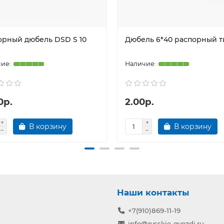
орный дюбель DSD S 10
Дюбель 6*40 распорный т
0р.
2.00р.
В корзину
В корзину
Наши контакты
+7(910)869-11-19
info@rysskie-gvozdi.ru