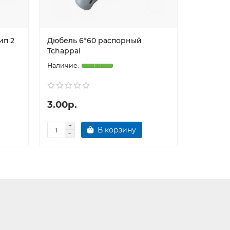
ип 2
Дюбель 6*60 распорный
Дюбель 
Tchappai
Tchappai
3.00р.
3.00р.
В корзину