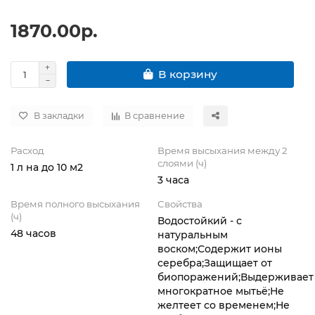
1870.00р.
В корзину
В закладки
В сравнение
Расход
Время высыхания между 2
слоями (ч)
1 л на до 10 м2
3 часа
Время полного высыхания
Свойства
(ч)
Водостойкий - с
48 часов
натуральным
воском;Содержит ионы
серебра;Защищает от
биопоражений;Выдерживает
многократное мытьё;Не
желтеет со временем;Не