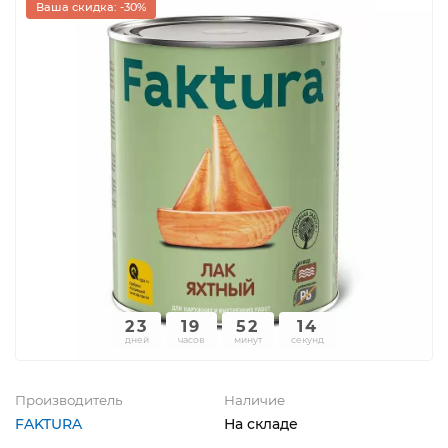
Ваша скидка: -30%
23
19
52
13
дней
часов
минут
секунд
Производитель
Наличие
FAKTURA
На складе