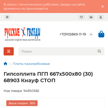
В связи с техническими работами, заказы на сайте
временно не принимаются
+7(910)869-11-19
Плиты пазогребневые
Гипсоплита ПГП 667х500х80 (30)
68903 Кнауф СТОП
Код товара: 94650582
Ваша скидка: -30%