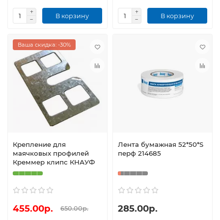
В корзину
В корзину
Ваша скидка: -30%
Крепление для
Лента бумажная 52*50*S
маячковых профилей
перф 214685
Креммер клипс КНАУФ
455.00р.
285.00р.
650.00р.