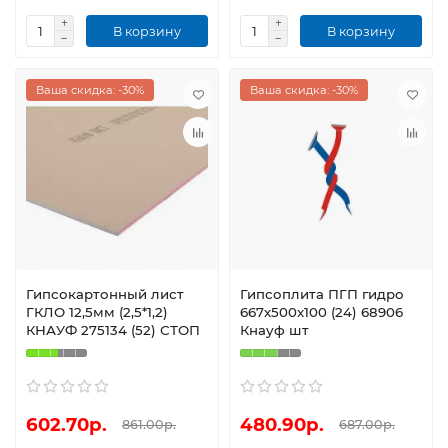
В корзину
В корзину
Ваша скидка: -30%
Ваша скидка: -30%
Гипсокартонный лист
Гипсоплита ПГП гидро
ГКЛО 12,5мм (2,5*1,2)
667х500х100 (24) 68906
КНАУФ 275134 (52) СТОП
Кнауф шт
602.70р.
480.90р.
861.00р.
687.00р.