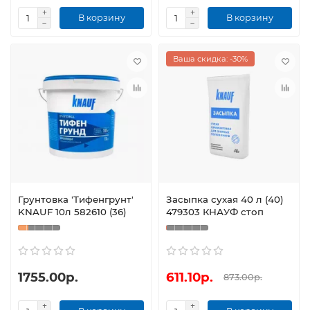
В корзину
В корзину
Ваша скидка: -30%
Грунтовка 'Тифенгрунт'
Засыпка сухая 40 л (40)
KNAUF 10л 582610 (36)
479303 КНАУФ стоп
1755.00р.
611.10р.
873.00р.