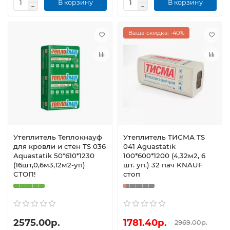
В корзину
В корзину
Ваша скидка: -40%
Утеплитель Теплокнауф
Утеплитель ТИСМА TS
для кровли и стен TS 036
041 Aguastatik
Aquastatik 50*610*1230
100*600*1200 (4,32м2, 6
(16шт,0,6м3,12м2-уп)
шт. уп.) 32 пач KNAUF
СТОП!
стоп
2575.00р.
1781.40р.
2969.00р.