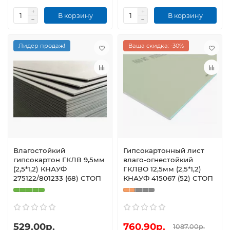
В корзину
В корзину
Лидер продаж!
Ваша скидка: -30%
Влагостойкий
Гипсокартонный лист
гипсокартон ГКЛВ 9,5мм
влаго-огнестойкий
(2,5*1,2) КНАУФ
ГКЛВО 12,5мм (2,5*1,2)
275122/801233 (68) СТОП
КНАУФ 415067 (52) СТОП
529.00р.
760.90р.
1087.00р.