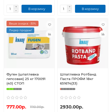
В корзину
В корзину
Ваша скидка: -30%
Лидер продаж!
Фуген (шпатлевка
Шпатлевка Ротбанд
гипсовая) 25 кг 170091
Паста ПРОФИ 18кг
(40) СТОП
651674(33)
777.00р.
2930.00р.
1110.00р.