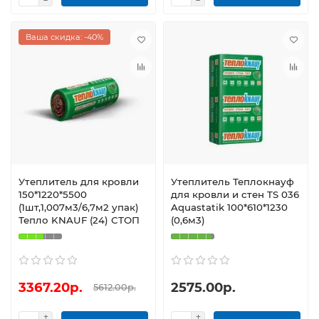
Ваша скидка: -40%
Утеплитель для кровли
Утеплитель Теплокнауф
150*1220*5500
для кровли и стен TS 036
(1шт,1,007м3/6,7м2 упак)
Aquastatik 100*610*1230
Тепло KNAUF (24) СТОП
(0,6м3)
3367.20р.
2575.00р.
5612.00р.