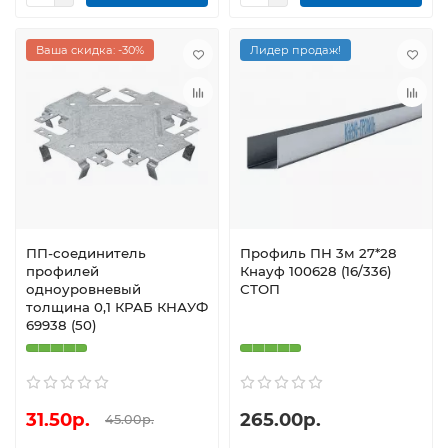
Ваша скидка: -30%
Лидер продаж!
ПП-соединитель
Профиль ПН 3м 27*28
профилей
Кнауф 100628 (16/336)
одноуровневый
СТОП
толщина 0,1 КРАБ КНАУФ
69938 (50)
31.50р.
265.00р.
45.00р.