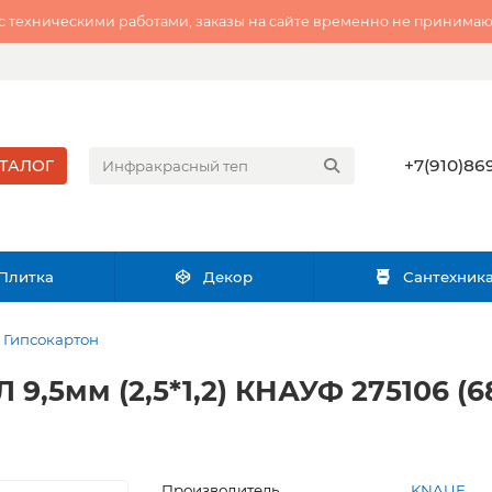
 с техническими работами, заказы на сайте временно не принимаю
+7(910)869
ТАЛОГ
Плитка
Декор
Сантехник
Гипсокартон
 9,5мм (2,5*1,2) КНАУФ 275106 (6
Производитель
KNAUF