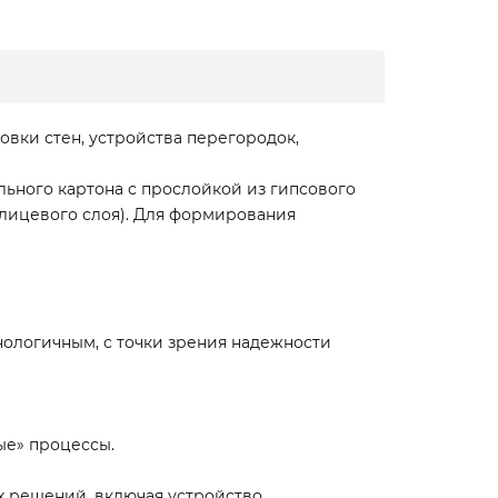
вки стен, устройства перегородок,
льного картона с прослойкой из гипсового
лицевого слоя). Для формирования
нологичным, с точки зрения надежности
ые» процессы.
х решений, включая устройство