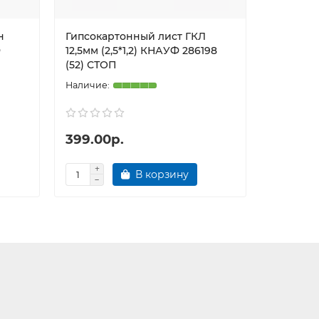
н
Гипсокартонный лист ГКЛ
Гипсока
Ф
12,5мм (2,5*1,2) КНАУФ 286198
9,5мм (2
(52) СТОП
399.00р.
350.00
В корзину