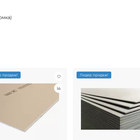
омка)
 продаж!
Лидер продаж!