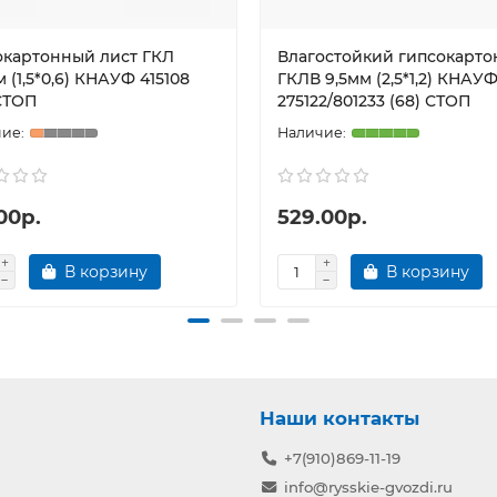
окартонный лист ГКЛ
Влагостойкий гипсокарто
м (1,5*0,6) КНАУФ 415108
ГКЛВ 9,5мм (2,5*1,2) КНАУ
 СТОП
275122/801233 (68) СТОП
00р.
529.00р.
В корзину
В корзину
Наши контакты
+7(910)869-11-19
info@rysskie-gvozdi.ru