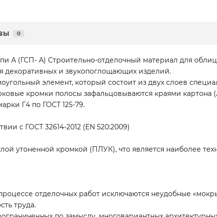
вы
0
и А (ГСП- А) Строительно-отделочный материал для облицо
ия декоративных и звукопоглощающих изделий.
оугольный элемент, который состоит из двух слоев специа
оковые кромки полосы зафальцовываются краями картона (
рки Г4 по ГОСТ 125-79.
вии с ГОСТ 32614-2012 (EN 520:2009)
лой утоненной кромкой (ПЛУК), что является наиболее тех
процессе отделочных работ исключаются неудобные «мокр
ть труда.
ограниченных по замыслу, многовариантных архитектурны