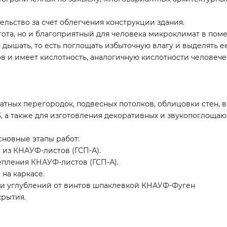
ельство за счет облегчения конструкции здания.
тота, но и благоприятный для человека микроклимат в пом
дышать, то есть поглощать избыточную влагу и выделять е
в и имеет кислотность, аналогичную кислотности человече
тных перегородок, подвесных потолков, облицовки стен, 
 а также для изготовления декоративных и звукопоглощаю
новные этапы работ:
 из КНАУФ-листов (ГСП-А).
епления КНАУФ-листов (ГСП-А).
на каркасе.
 и углублений от винтов шпаклевкой КНАУФ-Фуген
крытия.