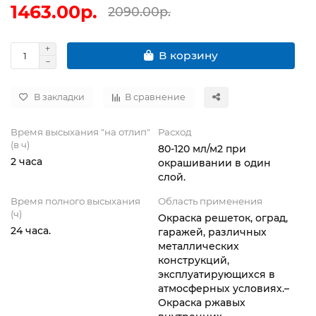
1463.00р.
2090.00р.
В корзину
В закладки
В сравнение
Время высыхания "на отлип"
Расход
(в ч)
80-120 мл/м2 при
2 часа
окрашивании в один
слой.
Время полного высыхания
Область применения
(ч)
Окраска решеток, оград,
24 часа.
гаражей, различных
металлических
конструкций,
эксплуатирующихся в
атмосферных условиях.–
Окраска ржавых