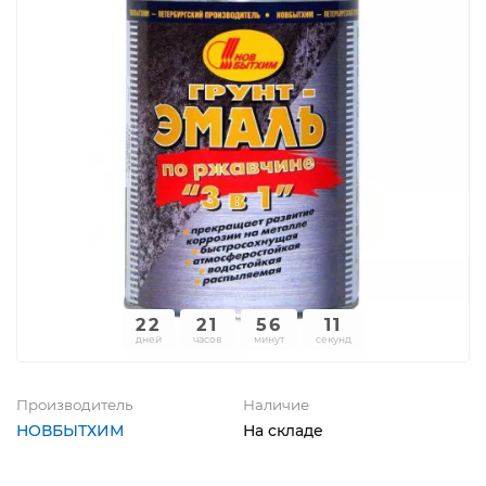
22
21
56
11
дней
часов
минут
секунд
Производитель
Наличие
НОВБЫТХИМ
На складе