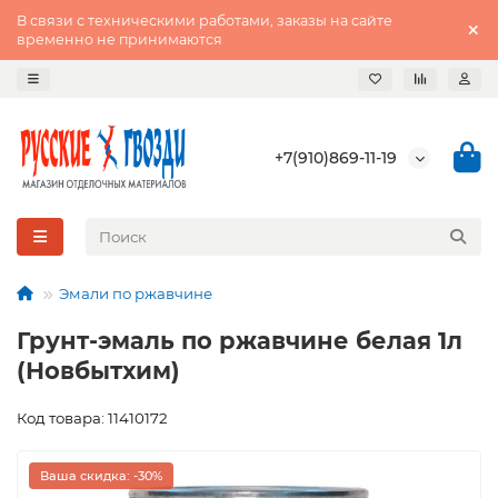
В связи с техническими работами, заказы на сайте
временно не принимаются
+7(910)869-11-19
Эмали по ржавчине
Грунт-эмаль по ржавчине белая 1л
(Новбытхим)
Код товара: 11410172
Ваша скидка: -30%