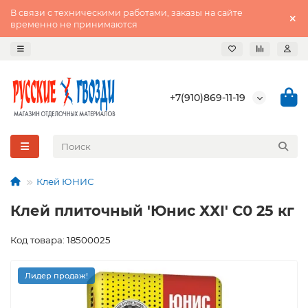
В связи с техническими работами, заказы на сайте
временно не принимаются
+7(910)869-11-19
Клей ЮНИС
Клей плиточный 'Юнис ХХI' С0 25 кг
Код товара: 18500025
Лидер продаж!