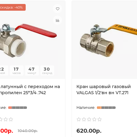
скидка: -40%
22
17
47
30
ней
часов
минут
секунд
 латунный с переходом на
Кран шаровый газовый
ропилен 25*3/4 .742
VALGAS 1/2'вн вн VT.271
.00р.
620.00р.
1040.00р.