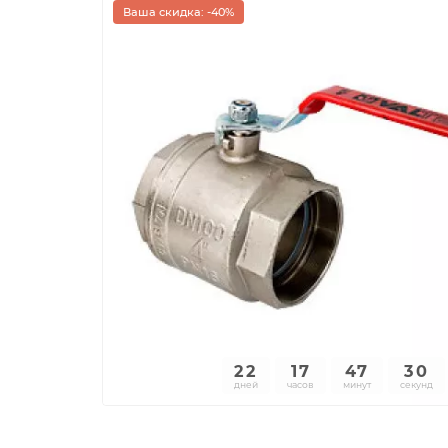
Ваша скидка: -40%
22
17
47
30
дней
часов
минут
секунд