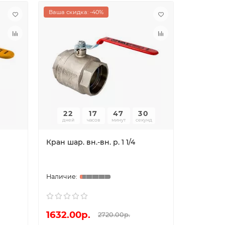
Ваша скидка: -40%
Ваша скид
22
17
47
30
22
дней
часов
минут
секунд
дней
Кран шар. вн.-вн. р. 1 1/4
Кран дре
VT.430.N
1632.00р.
420.00
2720.00р.