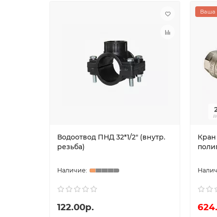
Ваша 
д
Водоотвод ПНД 32*1/2" (внутр.
Кран
резьба)
полип
122.00р.
624