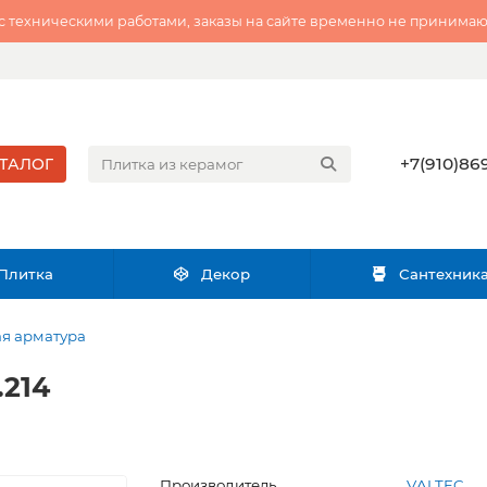
 с техническими работами, заказы на сайте временно не принимаю
+7(910)869
ТАЛОГ
Плитка
Декор
Сантехник
я арматура
.214
Производитель
VALTEC