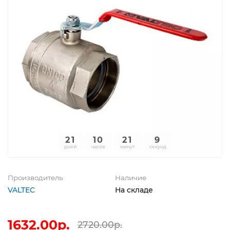
21
10
21
9
дней
часов
минут
секунд
Производитель
Наличие
VALTEC
На складе
1632.00р.
2720.00р.