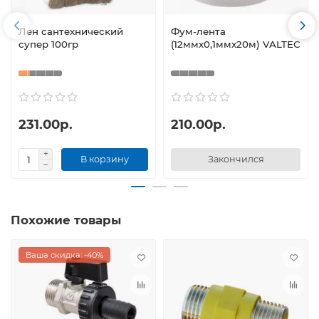
Лен сантехнический
Фум-лента
супер 100гр
(12ммх0,1ммх20м) VALTEC
231.00р.
210.00р.
В корзину
Закончился
Похожие товары
Ваша скидка: -40%