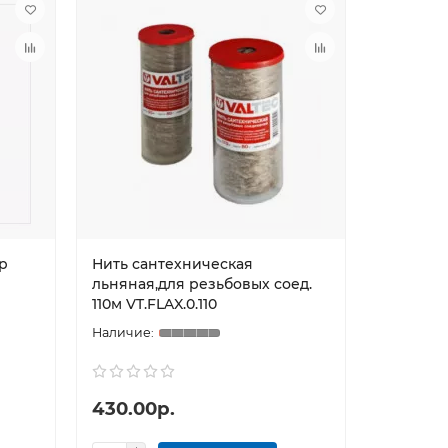
р
Нить сантехническая
Манжет 
льняная,для резьбовых соед.
110м VT.FLAX.0.110
430.00р.
89.00р