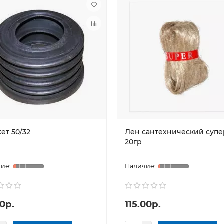
ет 50/32
Лен сантехнический супе
20гр
0р.
115.00р.