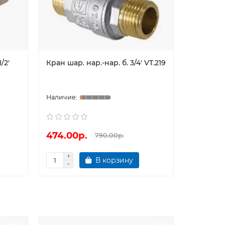
/2'
Кран шар. нар.-нар. б. 3/4' VT.219
Кран шар.
474.00р.
490.00
790.00р.
В корзину