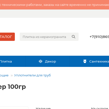
 с техническими работами, заказы на сайте временно не принимаю
+7(910)869
ТАЛОГ
Плитка
Декор
Сантехник
ующие
Уплотнители для труб
ер 100гр
Наличие
На складе