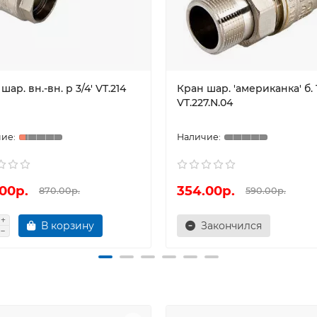
шар. вн.-вн. р 3/4' VT.214
Кран шар. 'американка' б. 1
VT.227.N.04
00р.
354.00р.
870.00р.
590.00р.
В корзину
Закончился