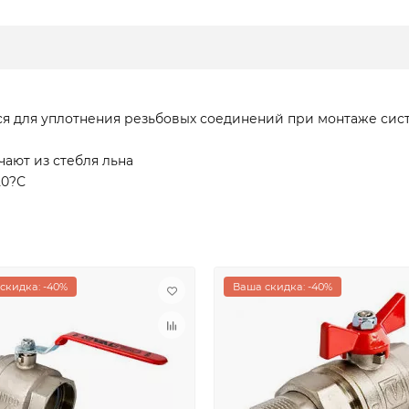
ся для уплотнения резьбовых соединений при монтаже сис
чают из стебля льна
20?С
скидка: -40%
Ваша скидка: -40%