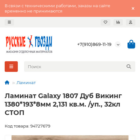
В связи с техническими работами, заказы на сайте
временно не принимаются
+7(910)869-11-19
Ламинат
Ламинат Galaxy 1807 Дуб Викинг
1380*193*8мм 2,131 кв.м. /уп., 32кл
СТОП
Код товара: 94727679