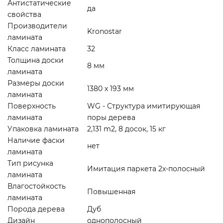
Антистатические
да
свойства
Производители
Kronostar
ламината
Класс ламината
32
Толщина доски
8 мм
ламината
Размеры доски
1380 x 193 мм
ламината
Поверхность
WG - Структура имитирующая
ламината
поры дерева
Упаковка ламината
2,131 m2, 8 досок, 15 кг
Наличие фаски
нет
ламината
Тип рисунка
Имитация паркета 2x-полосный
ламината
Влагостойкость
Повышенная
ламината
Порода дерева
Дуб
Дизайн
однополосный