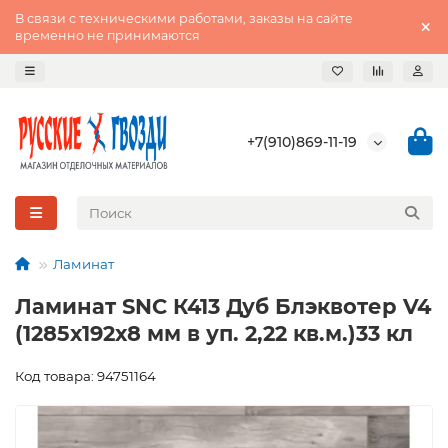
В связи с техническими работами, заказы на сайте
временно не принимаются
+7(910)869-11-19
Ламинат
Ламинат SNC К413 Дуб Блэквотер V4
(1285х192х8 мм в уп. 2,22 кв.м.)33 кл
Код товара: 94751164