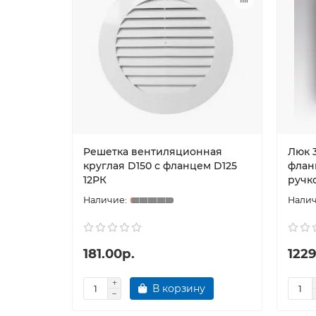
Решетка вентиляционная
Люк 
круглая D150 с фланцем D125
флан
12РК
ручк
181.00р.
1229
В корзину