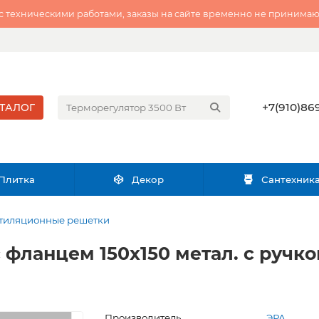
 с техническими работами, заказы на сайте временно не принимаю
+7(910)869
ТАЛОГ
Плитка
Декор
Сантехник
тиляционные решетки
с фланцем 150х150 метал. с ручко
Производитель
ЭРА