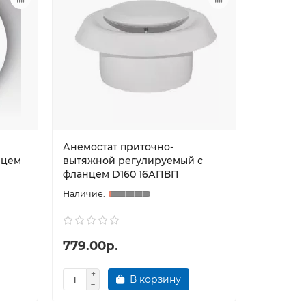
Анемостат приточно-
Решетка
нцем
вытяжной регулируемый с
вытяжна
фланцем D160 16АПВП
2030РР
779.00р.
614.00
В корзину