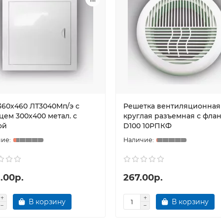
360х460 ЛТ3040Мп/э с
Решетка вентиляционная
цем 300х400 метал. с
круглая разъемная с фла
ой
D100 10РПКФ
.00р.
267.00р.
В корзину
В корзину