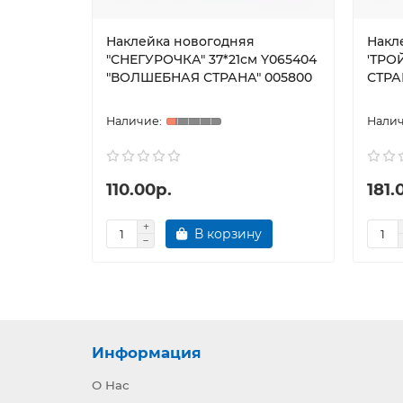
Наклейка новогодняя
Накл
"СНЕГУРОЧКА" 37*21см Y065404
'ТРО
"ВОЛШЕБНАЯ СТРАНА" 005800
СТРА
110.00р.
181.
В корзину
Информация
О Нас