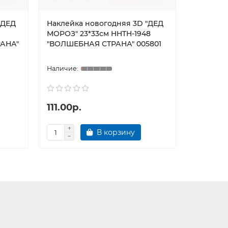
"ДЕД
Наклейка новогодняя 3D "ДЕД
Наклейк
МОРОЗ" 23*33см HHTH-1948
МОРОЗ С
РАНА"
"ВОЛШЕБНАЯ СТРАНА" 005801
'ВОЛШЕБ
111.00р.
103.00
В корзину