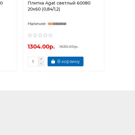
60
Плитка Agat светлый 60080
Плитка 
20х60 (0,84/1,2)
20х60 (0,
1304.00р.
1304.0
1630.00р.
В корзину