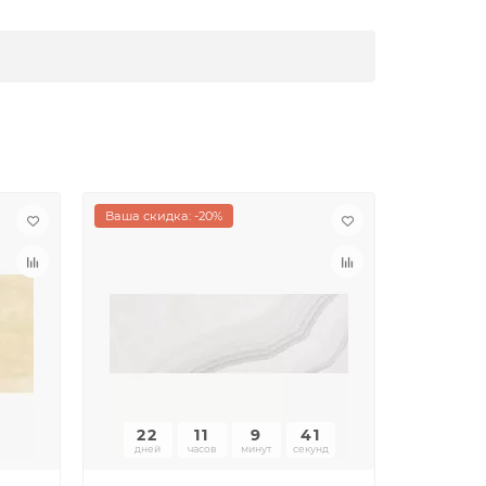
Ваша скидка: -20%
Ваша скид
22
11
9
41
22
дней
часов
минут
секунд
дней