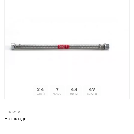
24
7
43
47
дней
часов
минут
секунд
Наличие
На складе