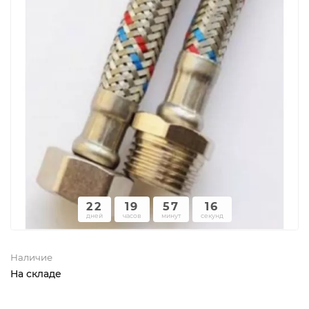
22
19
57
16
дней
часов
минут
секунд
Наличие
На складе